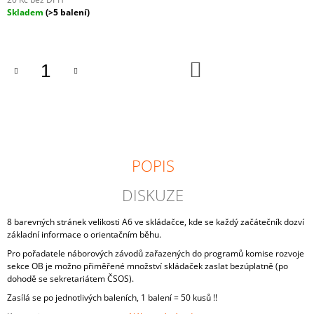
J
Měrná
Skladem
(>5 balení)
E
cena:
M
E
DO
KOŠÍKU
FAN
DRES
ČESKÉHO
ORIENŤÁKU
850
Kč
POPIS
DISKUZE
8 barevných stránek velikosti A6 ve skládačce, kde se každý začátečník dozví
základní informace o orientačním běhu.
Pro pořadatele náborových závodů zařazených do programů komise rozvoje
sekce OB je možno přiměřené množství skládaček zaslat bezúplatně (po
dohodě se sekretariátem ČSOS).
Zasílá se po jednotlivých baleních, 1 balení = 50 kusů !!