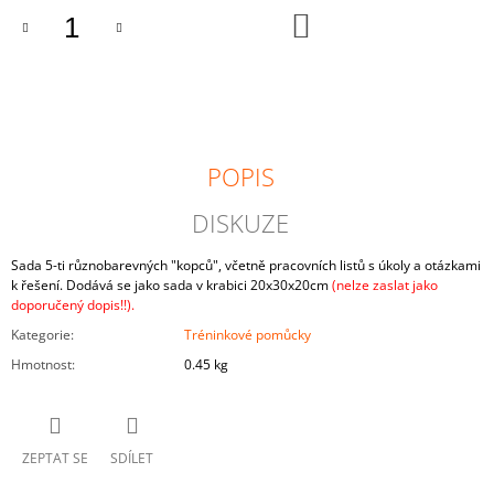
J
DO
KOŠÍKU
E
M
E
DOHLEDÁVKA
259
POPIS
Kč
DISKUZE
Sada 5-ti různobarevných "kopců", včetně pracovních listů s úkoly a otázkami
k řešení. Dodává se jako sada v krabici 20x30x20cm
(nelze zaslat jako
doporučený dopis!!).
Kategorie
:
Tréninkové pomůcky
Hmotnost
:
0.45 kg
ZEPTAT SE
SDÍLET