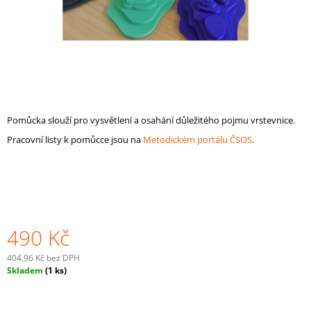
A
J
Í
T
?
Pomůcka slouží pro vysvětlení a osahání důležitého pojmu vrstevnice.
Pracovní listy k pomůcce jsou na
Metodickém portálu ČSOS
.
HLEDAT
D
O
490 Kč
P
O
404,96 Kč bez DPH
R
Měrná
Skladem
(1 ks)
U
cena:
Č
U